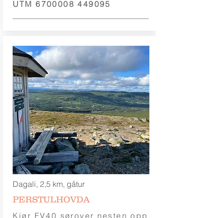
UTM
6700008 449095
Dagali, 2,5 km, gåtur
PERSTULHOVDA
Kjør FV40 sørover nesten opp