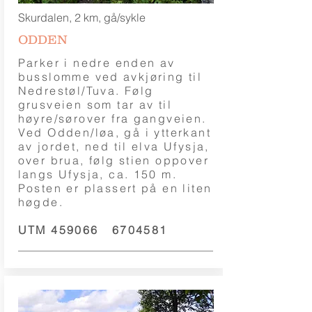
Skurdalen, 2 km, gå/sykle
ODDEN
Parker i nedre enden av
busslomme ved avkjøring til
Nedrestøl/Tuva. Følg
grusveien som tar av til
høyre/sørover fra gangveien.
Ved Odden/løa, gå i ytterkant
av jordet, ned til elva Ufysja,
over brua, følg stien oppover
langs Ufysja, ca. 150 m.
Posten er plassert på en liten
høgde.
UTM 459066
6704581