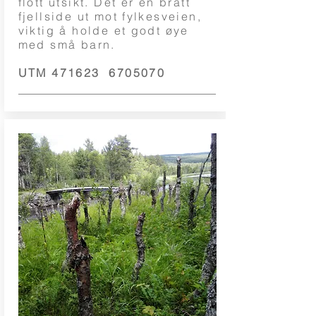
flott utsikt. Det er en bratt
fjellside ut mot fylkesveien,
viktig å holde et godt øye
med små barn.
UTM 471623
6705070