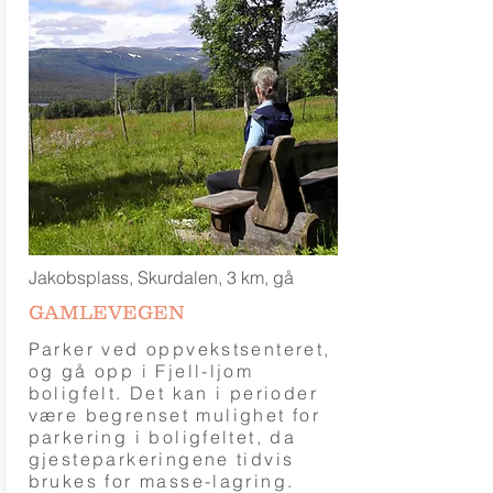
Jakobsplass, Skurdalen, 3 km, gå
GAMLEVEGEN
Parker ved oppvekstsenteret,
og gå opp i Fjell-ljom
boligfelt. Det kan i perioder
være begrenset mulighet for
parkering i boligfeltet, da
gjesteparkeringene tidvis
brukes for masse-lagring.