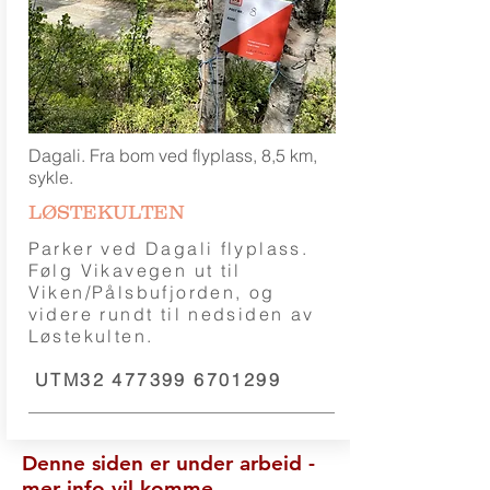
Dagali. Fra bom ved flyplass, 8,5 km,
sykle.
LØSTEKULTEN
Parker ved Dagali flyplass.
Følg Vikavegen ut til
Viken/Pålsbufjorden, og
videre rundt til nedsiden av
Løstekulten.
UTM32
477399 6701299
Denne siden er under arbeid -
mer info vil komme