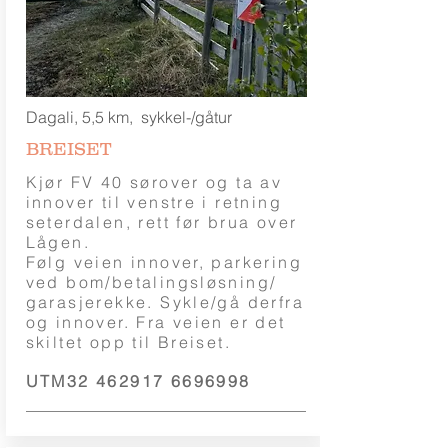
Dagali, 5,5 km, sykkel-/gåtur
BREISET
Kjør FV 40 sørover og ta av
innover til venstre i retning
seterdalen, rett før brua over
Lågen.
Følg veien innover, parkering
ved bom/betalingsløsning/
garasjerekke. Sykle/gå derfra
og innover. Fra veien er det
skiltet opp til Breiset.
UTM32
462917 6696998