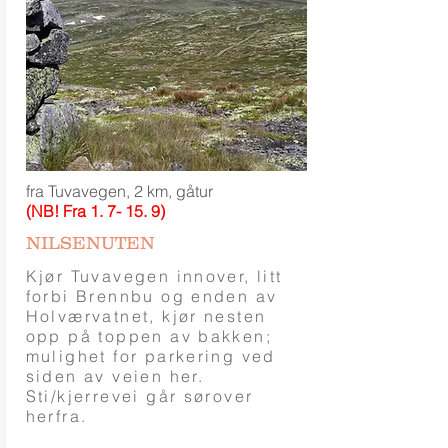
fra Tuvavegen, 2 km, gåtur
(NB! Fra 1. 7- 15. 9)
NILSENUTEN
Kjør Tuvavegen innover, litt
forbi Brennbu og enden av
Holværvatnet, kjør nesten
opp på toppen av bakken;
mulighet for parkering ved
siden av veien her.
Sti/kjerrevei går sørover
herfra.