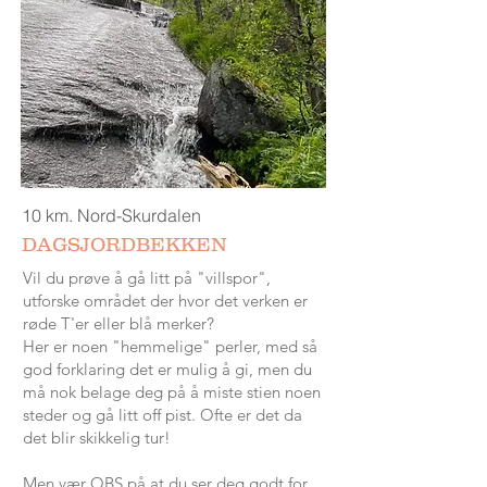
10 km. Nord-Skurdalen
DAGSJORDBEKKEN
Vil du prøve å gå litt på "villspor",
utforske området der hvor det verken er
røde T'er eller blå merker?
Her er noen "hemmelige" perler, med så
god forklaring det er mulig å gi, men du
må nok belage deg på å miste stien noen
steder og gå litt off pist. Ofte er det da
det blir skikkelig tur!
Men vær OBS på at du ser deg godt for