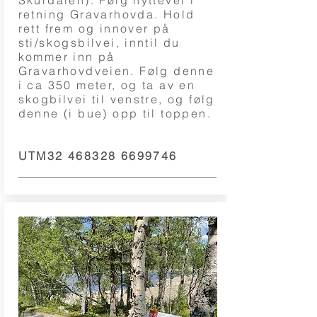
Skurdalen). Følg hyttevei i
retning Gravarhovda. Hold
rett frem og innover på
sti/skogsbilvei, inntil du
kommer inn på
Gravarhovdveien. Følg denne
i ca 350 meter, og ta av en
skogbilvei til venstre, og følg
denne (i bue) opp til toppen.
UTM32
468328 6699746