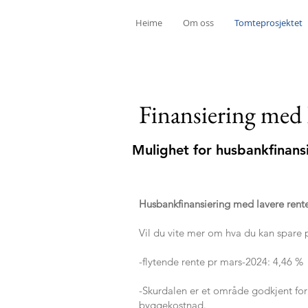
Heime
Om oss
Tomteprosjektet
Finansiering me
Mulighet for husbankfinans
Husbankfinansiering med lavere rente e
Vil du vite mer om hva du kan spare på
-flytende rente pr mars-2024: 4,46 %
-Skurdalen er et område godkjent for
byggekostnad.