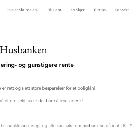
Hva er Skurdalen?
Bli kjent
Ko Skjer
Turtips
Kontakt
d Husbanken
iering- og gunstigere rente
r rett og slett store besparelser for et boliglån!
 et prosjekt, så er det bare å lese videre !
 husbankfinansiering, og alle kan søke om husbanklån på inntil 85 %