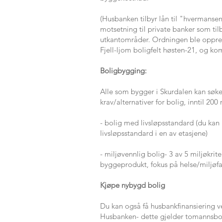
(Husbanken tilbyr lån til "hvermansen
motsetning til private banker som til
utkantområder. Ordningen ble oppret
Fjell-ljom boligfelt høsten-21, og ko
Boligbygging:
Alle som bygger i Skurdalen kan søke
krav/alternativer for bolig, inntil 200
- bolig med livsløpsstandard (du kan
livsløpsstandard i en av etasjene)
- miljøvennlig bolig- 3 av 5 miljøkrit
byggeprodukt, fokus på helse/miljøfa
Kjøpe nybygd bolig
Du kan også få husbankfinansiering v
Husbanken- dette gjelder tomannsbolig