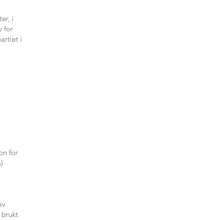
er, i
 for
rtiet i
on for
)
av
 brukt