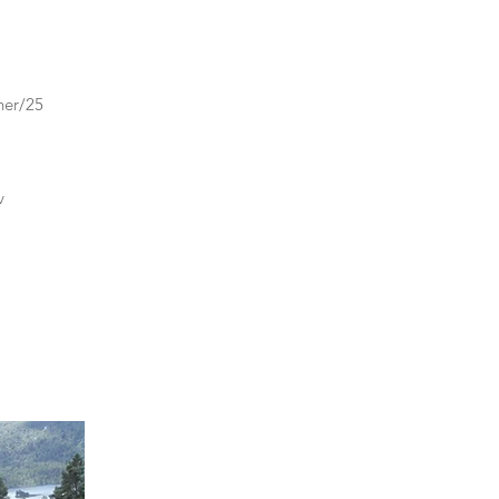
ner/25
v