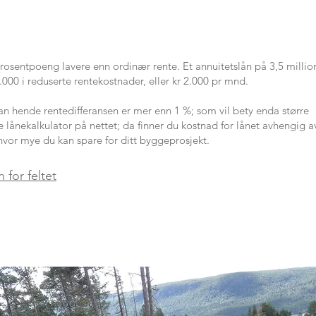
prosentpoeng lavere enn ordinær rente. Et annuitetslån på 3,5 millio
.000 i reduserte rentekostnader, eller kr 2.000 pr mnd.
kan hende rentedifferansen er mer enn 1 %; som vil bety enda større
e lånekalkulator på nettet; da finner du kostnad for lånet avhengig a
hvor mye du kan spare for ditt byggeprosjekt.
 for feltet