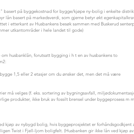
" basert på byggekostnad for bygge/kjøpe ny-bolig i enkelte distrikt
byr lån basert på markedsverdi, som gjerne betyr økt egenkapitalkrav
tet i etterkant av Husbankens besøk sammen med Buskerud senterpa
mmer utkantområder i hele landet til gode)
 om husbanklån, forutsatt bygging i h t en av husbankens to
 m2:
 bygge 1,5 eller 2 etasjer om du ønsker det, men det må være
erier må velges (f. eks. sortering av bygningsavfall, miljødokumentasj
rlige produkter, ikke bruk av fossilt brensel under byggeprosess m m
ed kjøp av nybygd bolig, hvis byggeprosjektet er forhåndsgodkjent 
en Twist i Fjell-ljom boligfelt. (Husbanken gir ikke lån ved kjøp av