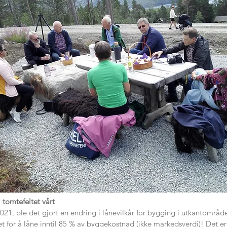
 tomtefeltet vårt
 2021, ble det gjort en endring i lånevilkår for bygging i utkantområde
 for å låne inntil 85 % av byggekostnad (ikke markedsverdi)! Det er