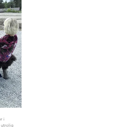
r i
 utrolig